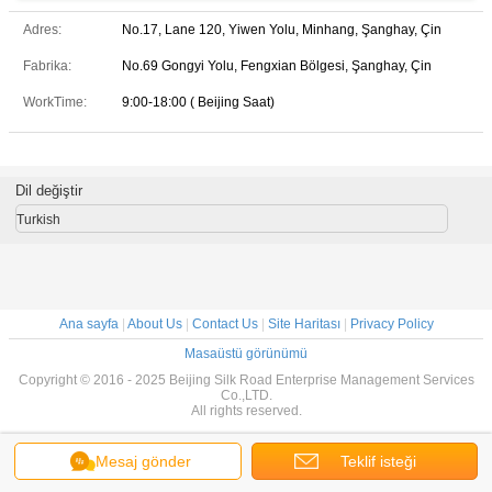
Adres:
No.17, Lane 120, Yiwen Yolu, Minhang, Şanghay, Çin
Fabrika:
No.69 Gongyi Yolu, Fengxian Bölgesi, Şanghay, Çin
WorkTime:
9:00-18:00 ( Beijing Saat)
Dil değiştir
Turkish
Ana sayfa
|
About Us
|
Contact Us
|
Site Haritası
|
Privacy Policy
Masaüstü görünümü
Copyright © 2016 - 2025 Beijing Silk Road Enterprise Management Services
Co.,LTD.
All rights reserved.
Mesaj gönder
Teklif isteği