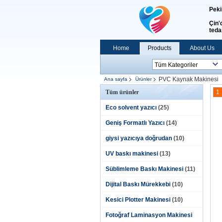
Peki
Çin'
teda
Home
Products
About Us
PVC Kaynak Makinesi
Ana sayfa
Ürünler
Tüm ürünler
1
Eco solvent yazıcı
(25)
Geniş Formatlı Yazıcı
(14)
giysi yazıcıya doğrudan
(10)
UV baskı makinesi
(13)
Süblimleme Baskı Makinesi
(11)
Dijital Baskı Mürekkebi
(10)
Kesici Plotter Makinesi
(10)
Fotoğraf Laminasyon Makinesi