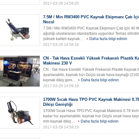
2017-03-29 14:59:20
7.5M / Min RW3400 PVC Kaynak Ekipmanı Çatı İç
Nozul
7.5M / Min RW3400 PVC Kaynak Ekipmanı Çatı İçin 40 
ağızlığı uluslararası standartlara uygundur Temas silindir
yüksek kaliteli kaynak ...
Daha fazla bilgi edinin
2017-03-29 14:59:19
CN - Tak Hava Esnekli Yüksek Frekanslı Plastik K
Makinesi 230 V
CN - Tak Hava Esnekli Yüksek Frekanslı Plastik Kaynak M
ayarlanabilir, kaynak hızı Güçlü sıcak hava kaynağı (2100
kaynak dikiş geni...
Daha fazla bilgi edinin
2017-03-29 14:59:19
1700W Sıcak Hava TPO PVC Kaynak Makinesi 0.78
Dikişi Genişliği
1700W Sıcak Hava TPO PVC Kaynak Makinesi 0.78 Inch Ka
kadar hız ayarlanabilir, kaynak hızı Güçlü sıcak hava kay
mm kaynak dikiş ...
Daha fazla bilgi edinin
2017-03-29 14:59:19