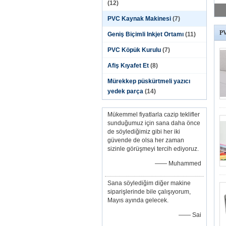
(12)
PVC Kaynak Makinesi
(7)
PV
Geniş Biçimli Inkjet Ortamı
(11)
PVC Köpük Kurulu
(7)
Afiş Kıyafet Et
(8)
Mürekkep püskürtmeli yazıcı
yedek parça
(14)
Mükemmel fiyatlarla cazip teklifler
sunduğumuz için sana daha önce
de söylediğimiz gibi her iki
güvende de olsa her zaman
sizinle görüşmeyi tercih ediyoruz.
—— Muhammed
Sana söylediğim diğer makine
siparişlerinde bile çalışıyorum,
Mayıs ayında gelecek.
—— Sai