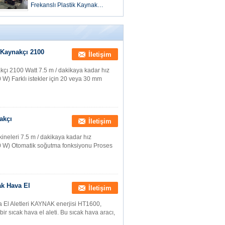
Frekanslı Plastik Kaynak
Makinesi 230 V
 Kaynakçı 2100
İletişim
ı 2100 Watt 7.5 m / dakikaya kadar hız
 W) Farklı istekler için 20 veya 30 mm
akçı
İletişim
kineleri 7.5 m / dakikaya kadar hız
00 W) Otomatik soğutma fonksiyonu Proses
k Hava El
İletişim
El Aletleri KAYNAK enerjisi HT1600,
r sıcak hava el aleti. Bu sıcak hava aracı,