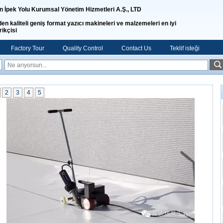
n İpek Yolu Kurumsal Yönetim Hizmetleri A.Ş., LTD
den kaliteli geniş format yazıcı makineleri ve malzemeleri en iyi
rikçisi
Factory Tour
Quality Control
Contact Us
Teklif isteği
2
3
4
5