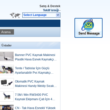
Satış & Destek
Teklif isteği
-
Select Language
Arama
Ürünler
Banner PVC Kaynak Makinesi
Plastik Hava Esnek Kaynakçı
2100 Watt
Tente / Tablolar İçin Güçlü
Ayarlanabilir Pvc Kaynakçı
Makineleri
Otomatik PVC Kaynak
Makinesi Handy Weldy Sıcak
Hava El Aletleri
7.5M / Min RW3400 PVC
Kaynak Ekipmanı Çatı İçin 40
Mm Nozul
CN - Tak Hava Esnekli Yüksek