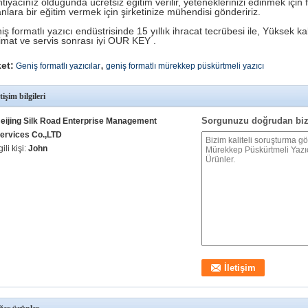
İhtiyacınız olduğunda ücretsiz eğitim verilir, yeteneklerinizi edinmek için
anlara bir eğitim vermek için şirketinize mühendisi göndeririz.
iş formatlı yazıcı endüstrisinde 15 yıllık ihracat tecrübesi ile, Yüksek 
limat ve servis sonrası iyi OUR KEY
.
,
ket:
Geniş formatlı yazıcılar
geniş formatlı mürekkep püskürtmeli yazıcı
etişim bilgileri
Sorgunuzu doğrudan biz
eijing Silk Road Enterprise Management
ervices Co.,LTD
lgili kişi:
John