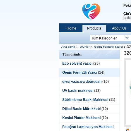
Peki
Çin'
teda
Home
Products
About Us
32
Ana sayfa
Ürünler
Geniş Formatlı Yazıcı
320
Tüm ürünler
Eco solvent yazıcı
(25)
Geniş Formatlı Yazıcı
(14)
giysi yazıcıya doğrudan
(10)
UV baskı makinesi
(13)
Süblimleme Baskı Makinesi
(11)
Dijital Baskı Mürekkebi
(10)
Kesici Plotter Makinesi
(10)
Fotoğraf Laminasyon Makinesi