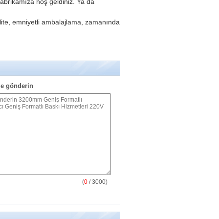
 fabrikamıza hoş geldiniz.
Ya da
kalite, emniyetli ambalajlama, zamanında
e gönderin
(
0
/ 3000)