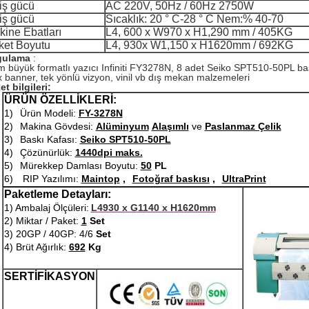
iş gücü
AC 220V, 50Hz / 60Hz 2750W
iş gücü
Sıcaklık: 20 ° C-28 ° C Nem:% 40-70
kine Ebatları
L4, 600 x W970 x H1,290 mm / 405KG
ket Boyutu
L4, 930x W1,150 x H1620mm / 692KG
gulama
:
m büyük formatlı yazıcı Infiniti FY3278N, 8 adet Seiko SPT510-50PL ba
x banner, tek yönlü vizyon, vinil vb dış mekan malzemeleri
et bilgileri:
ÜRÜN ÖZELLİKLERİ:
1)
Ürün Modeli:
FY-3278N
2)
Makina Gövdesi:
Alüminyum
Alaşımlı
ve
Paslanmaz Çelik
3)
Baskı Kafası:
Seiko SPT510-50PL
4)
Çözünürlük:
1440dpi maks.
5)
Mürekkep Damlası Boyutu:
50
PL
6)
RIP Yazılımı:
Maintop
,
Fotoğraf baskısı
,
UltraPrint
Paketleme Detayları:
1) Ambalaj Ölçüleri:
L4930 x G1140 x H1620mm
2) Miktar / Paket:
1
Set
3) 20GP / 40GP: 4/6
Set
4) Brüt Ağırlık:
692
Kg
SERTİFİKASYON