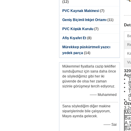
(12)
PVC Kaynak Makinesi
(7)
Geniş Biçimli Inkjet Ortamı
(11)
Det
PVC Köpük Kurulu
(7)
Ba
Afiş Kıyafet Et
(8)
Re
Mürekkep püskürtmeli yazıcı
yedek parça
(14)
Ka
Vu
Mükemmel fiyatlarla cazip teklifler
320
sunduğumuz için sana daha önce
Açı
de söylediğimiz gibi her iki
T
güvende de olsa her zaman
B
sizinle görüşmeyi tercih ediyoruz.
3
T
—— Muhammed
d
U
Öze
Sana söylediğim diğer makine
3.2
siparişlerinde bile çalışıyorum,
Mo
Mayıs ayında gelecek.
Bas
A.
—— Sai
Bas