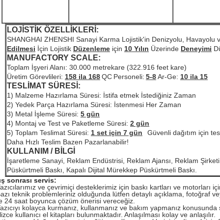
LOJİSTİK ÖZELLİKLERİ:
SHANGHAI ZHENSHI Sanayi Karma Lojistik'in Denizyolu, Havayolu 
Edilmesi
İçin Lojistik
Düzenleme
için
10 Yılın
Üzerinde
Deneyimi
Dü
MANUFACTORY SCALE:
Toplam İşyeri Alanı: 30.000 metrekare (322.916 feet kare)
Üretim Görevlileri:
158 ila 168
QC
Personeli:
5-8
Ar-Ge:
10 ila 15
TESLİMAT SÜRESİ:
1) Malzeme Hazırlama Süresi: İstifa etmek İstediğiniz Zaman
2) Yedek Parça Hazırlama Süresi: İstenmesi Her Zaman
3) Metal İşleme Süresi:
5 gün
4) Montaj ve Test ve Paketleme Süresi:
2 gün
5) Toplam Teslimat Süresi:
1 set için 7 gün
Güvenli dağıtım için tes
Daha Hızlı Teslim Bazen Pazarlanabilir!
KULLANIM / BİLGİ
İşaretleme Sanayi, Reklam Endüstrisi, Reklam Ajansı, Reklam Şirketi,
Püskürtmeli Baskı, Kapalı Dijital Mürekkep Püskürtmeli Baskı.
ış sonrası servis:
azıcılarımız ve çevrimiçi desteklerimiz için baskı kartları ve motorları iç
Bazı teknik problemleriniz olduğunda lütfen detaylı açıklama, fotoğraf 
e 24 saat boyunca çözüm önerisi vereceğiz.
Yazıcıyı kolayca kurmanız, kullanmanız ve bakım yapmanız konusunda
lizce kullanıcı el kitapları bulunmaktadır.
Anlaşılması kolay ve anlaşılır.