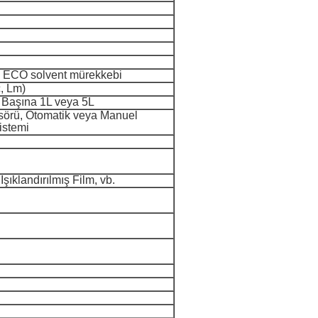
e ECO solvent mürekkebi
c, Lm)
 Başına 1L veya 5L
örü, Otomatik veya Manuel
istemi
Işıklandırılmış Film, vb.