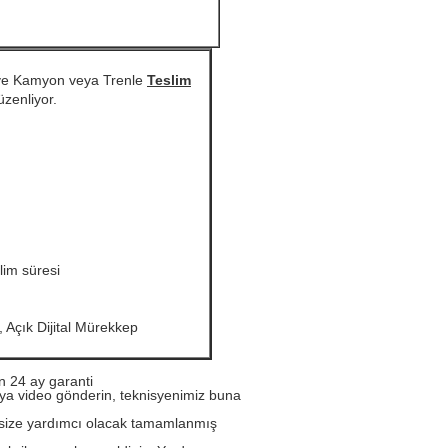
ve Kamyon veya Trenle
Teslim
zenliyor.
lim süresi
 Açık Dijital Mürekkep
in 24 ay garanti
veya video gönderin, teknisyenimiz buna
 size yardımcı olacak tamamlanmış