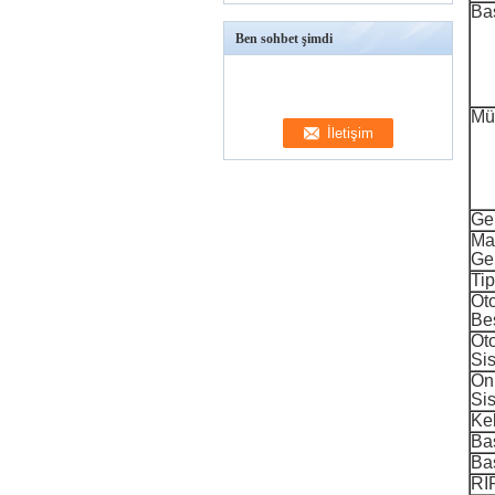
Bas
Ben sohbet şimdi
Mü
Gen
Ma
Gen
Tip
Ot
Be
Ot
Si
Ön 
Si
Ke
Bas
Bas
RIP