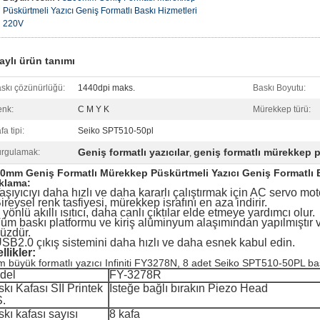
Püskürtmeli Yazıcı Geniş Formatlı Baskı Hizmetleri
220V
aylı ürün tanımı
skı çözünürlüğü:
1440dpi maks.
Baskı Boyutu:
nk:
C M Y K
Mürekkep türü:
fa tipi:
Seiko SPT510-50pl
Geniş formatlı yazıcılar
geniş formatlı mürekkep p
rgulamak:
,
0mm Geniş Formatlı Mürekkep Püskürtmeli Yazıcı Geniş Formatlı B
klama:
aşıyıcıyı daha hızlı ve daha kararlı çalıştırmak için AC servo motor
ireysel renk tasfiyesi, mürekkep israfını en aza indirir.
 yönlü akıllı ısıtıcı, daha canlı çıktılar elde etmeye yardımcı olur.
üm baskı platformu ve kiriş alüminyum alaşımından yapılmıştır
üzdür.
SB2.0 çıkış sistemini daha hızlı ve daha esnek kabul edin.
llikler:
m büyük formatlı yazıcı Infiniti FY3278N, 8 adet Seiko SPT510-50PL ba
del
FY-3278R
kı Kafası SII Printek
İsteğe bağlı bırakın Piezo Head
Ş.
kı kafası sayısı
8 kafa