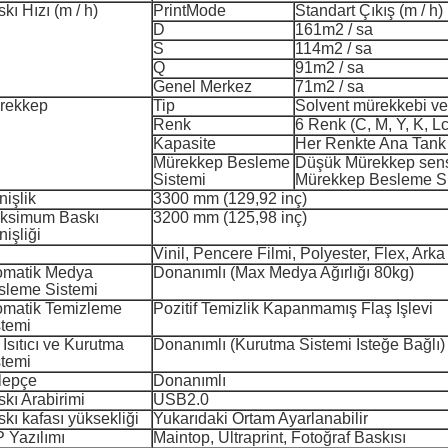
kı Hızı (m / h)
PrintMode
Standart Çıkış (m / h)
D
161m2 / sa
S
114m2 / sa
Q
91m2 / sa
Genel Merkez
71m2 / sa
rekkep
Tip
Solvent mürekkebi v
Renk
6 Renk (C, M, Y, K, L
Kapasite
Her Renkte Ana Tank
Mürekkep Besleme
Düşük Mürekkep sens
Sistemi
Mürekkep Besleme S
işlik
3300 mm (129,92 inç)
ksimum Baskı
3200 mm (125,98 inç)
işliği
Vinil, Pencere Filmi, Polyester, Flex, Arka 
omatik Medya
Donanımlı (Max Medya Ağırlığı 80kg)
sleme Sistemi
omatik Temizleme
Pozitif Temizlik Kapanmamış Flaş İşlevi
stemi
Isıtıcı ve Kurutma
Donanımlı (Kurutma Sistemi İsteğe Bağlı)
stemi
lepçe
Donanımlı
kı Arabirimi
USB2.0
kı kafası yüksekliği
Yukarıdaki Ortam Ayarlanabilir
 Yazılımı
Maintop, Ultraprint, Fotoğraf Baskısı