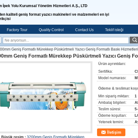
n İpek Yolu Kurumsal Yönetim Hizmetleri A.Ş., LTD
den kaliteli geniş format yazıcı makineleri ve malzemeleri en iyi
rikçisi
Factory Tour
Quality Control
Contact Us
Teklif isteği
00mm Geniş Formatlı Mürekkep Püskürtmeli Yazıcı Geniş Formatlı Baskı Hizmetler
0mm Geniş Formatlı Mürekkep Püskürtmeli Yazıcı Geniş For
Ürün ayrıntıları:
Sertifika:
C
Model numarası:
M
Ödeme & teslimat koşul
Min sipariş miktarı:
1
Ambalaj bilgileri:
A
Teslim süresi:
5
Ödeme koşulları:
L
Yetenek temini:
Ay
İletişim
Büyük resim :
3200mm Geniş Formatlı Mürekkep