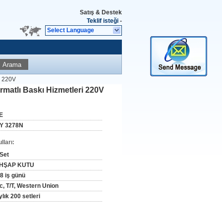
Satış & Destek
Teklif isteği
-
Select Language
Arama
i 220V
matlı Baskı Hizmetleri 220V
E
Y 3278N
ları:
 Set
HŞAP KUTU
-8 iş günü
/c, T/T, Western Union
lık 200 setleri