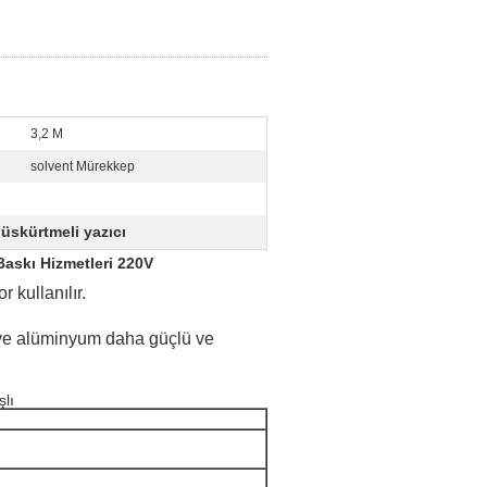
3,2 M
solvent Mürekkep
üskürtmeli yazıcı
askı Hizmetleri 220V
 kullanılır.
 ve alüminyum daha güçlü ve
şlı