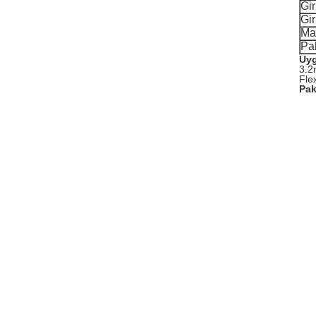
Gir
Gir
Ma
Pa
Uy
3.2
Fle
Pak