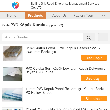
Beijing Silk Road Enterprise Management Services
Co.,LTD
Home
Products
About Us
Factory Tour
>>
PVC Köpük Kurulu
Kalite
supplier.
(7)
Renkli Akrilik Levha / PVC Köpük Panosu 1220 ×
2440 mm Baskı İçin
Bize ulaşın
PVC Celuka Sert Köpük Levhalar, Kapalı Dekorasyon
Beyaz PVC Levha
Bize ulaşın
10mm PVC Köpük Panel Reklam Işık Kutusu Baskı
PC Hollow Sheet
Bize ulaşın
Yüksek Yoğunluklu Gravür Köpüklü PVC Levha Suya